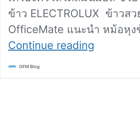
ข้าว ELECTROLUX ข้าวสวยแล
OfficeMate แนะนำ หม้อหุงข
ป้าย
Continue reading
ยา
เครื่อง
ครัว
OFM Blog
มิ
นิ
มอล
เปลี่ยน
ห้อง
ครัว
ให้
ทัน
สมัย
เข้า
ครัว
แบบ